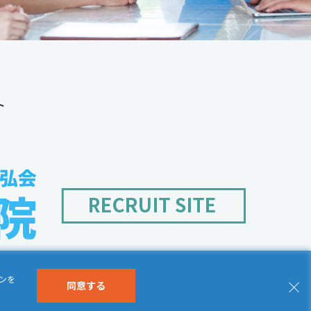
ト
ンを
同意する